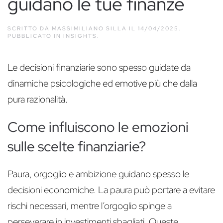
guidano le tue finanze
SCRITTO DA
MASSIMILIANO SILLA
IL
14/04/2025
.
PUBBLICATO IN
INSIGHTS
.
Le decisioni finanziarie sono spesso guidate da
dinamiche psicologiche ed emotive più che dalla
pura razionalità.
Come influiscono le emozioni
sulle scelte finanziarie?
Paura, orgoglio e ambizione guidano spesso le
decisioni economiche. La paura può portare a evitare
rischi necessari, mentre l’orgoglio spinge a
perseverare in investimenti sbagliati. Queste