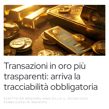
Transazioni in oro più
trasparenti: arriva la
tracciabilità obbligatoria
SCRITTO DA
MASSIMILIANO SILLA
IL
09/04/2025
.
PUBBLICATO IN
INSIGHTS
.