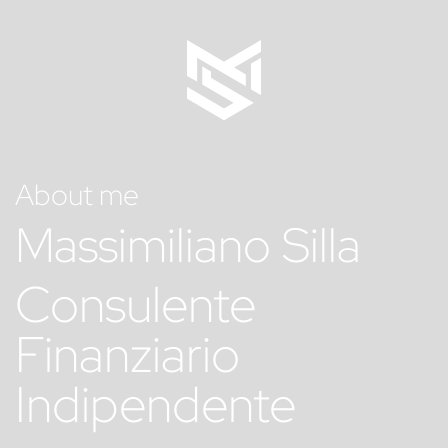
Passa
al
contenuto
principale
About me
Massimiliano Silla
Consulente
Finanziario
Indipendente