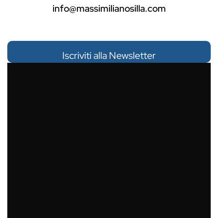
info@massimilianosilla.com
Mailing list di Massimiliano Silla
Iscriviti alla Newsletter
Nome:
Cognome:
Email*:
Ho letto e accetto la
Privacy Policy