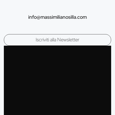
info@massimilianosilla.com
Mailing list di Massimiliano Silla
Iscriviti alla Newsletter
Nome:
Cognome:
Email*: