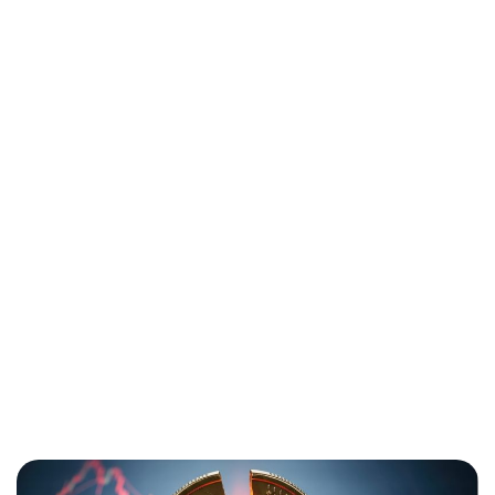
Passa al contenuto principale
Insights
Gli anni in cui l’euro tremò: viaggio nella
crisi del debito sovrano