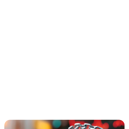
Passa
Insights
al
contenuto
principale
Debito pubblico globale: il vero stress
test dei mercati