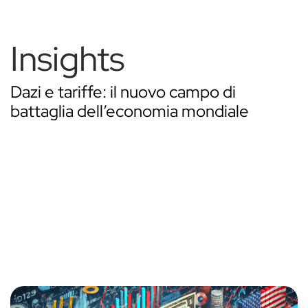
Passa
Insights
al
contenuto
principale
Dazi e tariffe: il nuovo campo di
battaglia dell’economia mondiale