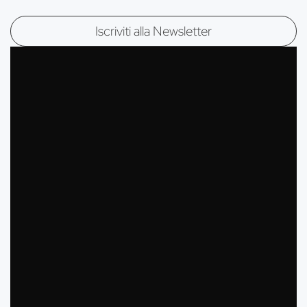
Mailing list di Massimiliano Silla
Iscriviti alla Newsletter
Nome:
Cognome:
Email*:
Ho letto e accetto la
Privacy Policy